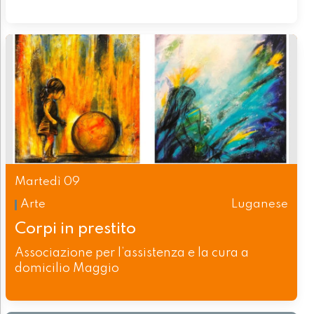
Martedì 09
Arte
Luganese
Corpi in prestito
Associazione per l’assistenza e la cura a
domicilio Maggio