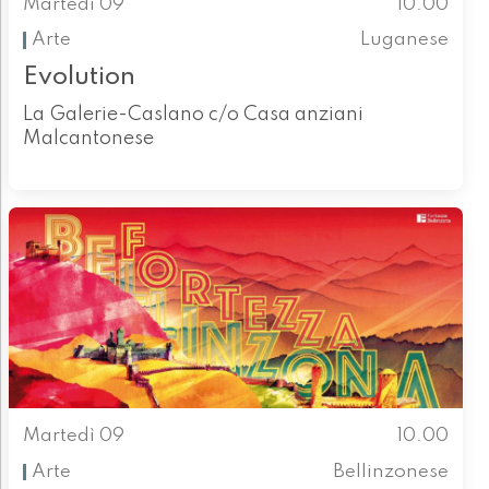
Martedì 09
10.00
Arte
Luganese
Evolution
La Galerie-Caslano c/o Casa anziani
Malcantonese
Martedì 09
10.00
Arte
Bellinzonese