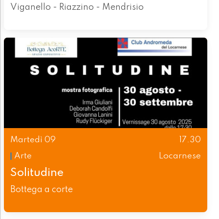
Viganello - Riazzino - Mendrisio
Martedì 09
17.30
Arte
Locarnese
Solitudine
Bottega a corte