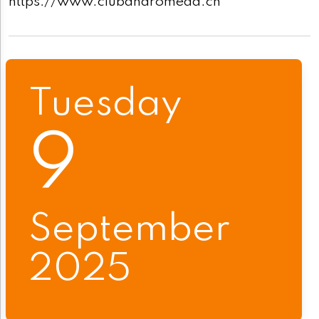
https://www.clubandromeda.ch
Tuesday
9
September
2025