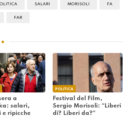
OLITICA
SALARI
MORISOLI
FA
FAR
POLITICA
sera a
Festival del Film,
a: salari,
Sergio Morisoli: “Liberi
 e ripicche
di? Liberi da?”