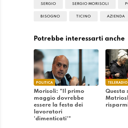
SERGIO
SERGIO MORISOLI
P
BISOGNO
TICINO
AZIENDA
Potrebbe interessarti anche
POLITICA
TELERADIO
Morisoli: "Il primo
Questa 
maggio dovrebbe
Matriosk
essere la festa dei
risparmi
lavoratori
'dimenticati'"