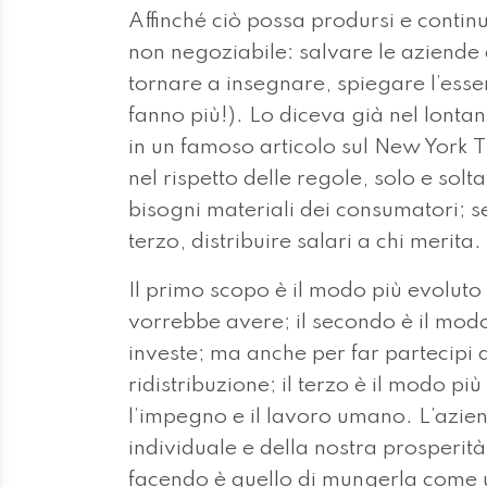
Affinché ciò possa prodursi e contin
non negoziabile: salvare le aziende
tornare a insegnare, spiegare l’ess
fanno più!). Lo diceva già nel lont
in un famoso articolo sul New York 
nel rispetto delle regole, solo e solt
bisogni materiali dei consumatori; se
terzo, distribuire salari a chi merita.
Il primo scopo è il modo più evoluto
vorrebbe avere; il secondo è il modo
investe; ma anche per far partecipi al
ridistribuzione; il terzo è il modo pi
l’impegno e il lavoro umano. L’azie
individuale e della nostra prosperità
facendo è quello di mungerla come u