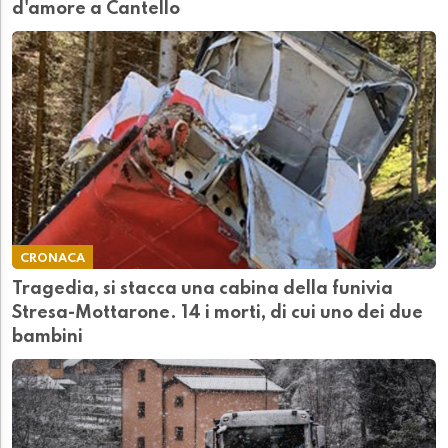
d'amore a Cantello
CRONACA
Tragedia, si stacca una cabina della funivia
Stresa-Mottarone. 14 i morti, di cui uno dei due
bambini