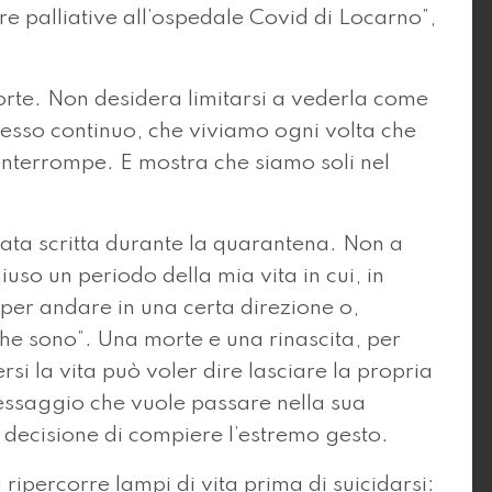
re palliative all’ospedale Covid di Locarno”,
rte. Non desidera limitarsi a vederla come
ocesso continuo, che viviamo ogni volta che
 interrompe. E mostra che siamo soli nel
stata scritta durante la quarantena. Non a
uso un periodo della mia vita in cui, in
per andare in una certa direzione o,
che sono”. Una morte e una rinascita, per
ersi la vita può voler dire lasciare la propria
 messaggio che vuole passare nella sua
 decisione di compiere l’estremo gesto.
ta ripercorre lampi di vita prima di suicidarsi: