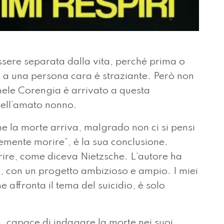
ere separata dalla vita, perché prima o
o a una persona cara è straziante. Però non
chele Corengia è arrivato a questa
dell’amato nonno.
e la morte arriva, malgrado non ci si pensi
mente morire”, è la sua conclusione.
ire, come diceva Nietzsche. L’autore ha
ra, con un progetto ambizioso e ampio. I miei
he affronta il tema del suicidio, è solo
a, capace di indagare la morte nei suoi