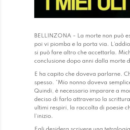
BELLINZONA - La morte non può ess
poi vi piomba e la porta via. L’addi
si può fare altro che accettarla. Mi
conclusione dopo anni dalla morte 
E ha capito che doveva parlarne. Ch
spesso. “Mio nonno doveva semplice
Quindi, è necessario imparare a mor
deciso di farlo attraverso la scrittu
ultimi respiri, la raccolta di poesie c
l’inizio.
Egli desidera scrivere una tetralogi