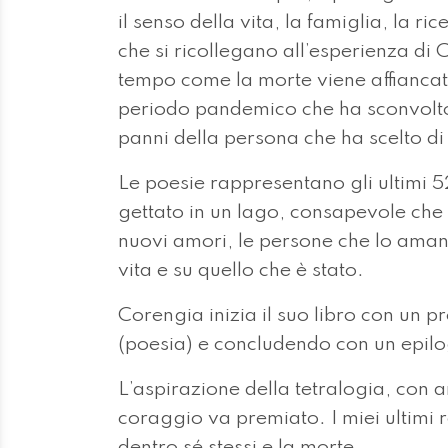
il senso della vita, la famiglia, la r
che si ricollegano all’esperienza di
tempo come la morte viene affiancat
periodo pandemico che ha sconvolto l
panni della persona che ha scelto d
Le poesie rappresentano gli ultimi 52 
gettato in un lago, consapevole che n
nuovi amori, le persone che lo amano.
vita e su quello che è stato.
Corengia inizia il suo libro con un p
(poesia) e concludendo con un epilo
L’aspirazione della tetralogia, con a
coraggio va premiato. I miei ultimi re
dentro sé stessi e la morte.