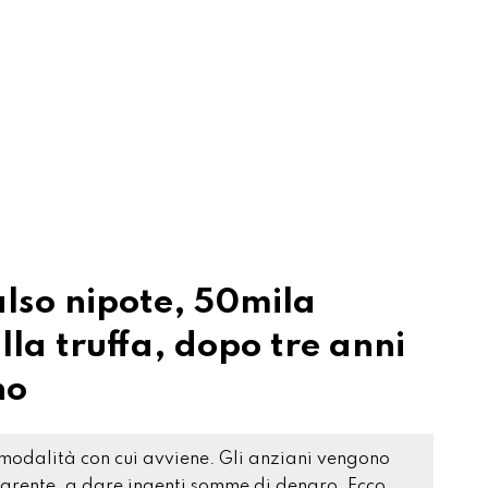
also nipote, 50mila
lla truffa, dopo tre anni
no
 modalità con cui avviene. Gli anziani vengono
 parente, a dare ingenti somme di denaro. Ecco