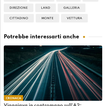
DIREZIONE
LAND
GALLERIA
CITTADINO
MONTE
VETTURA
Potrebbe interessarti anche
CRONACA
Viaggiava in contromano sull'A2: