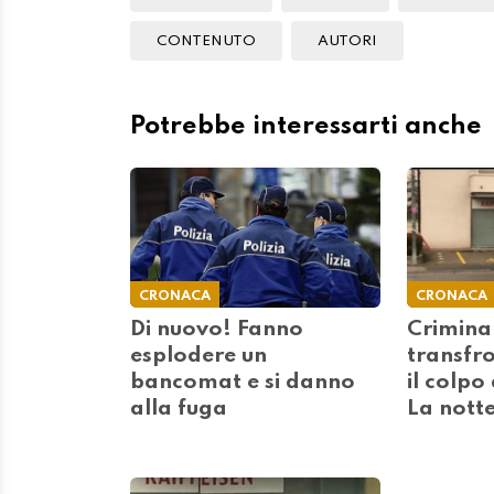
CONTENUTO
AUTORI
Potrebbe interessarti anche
CRONACA
CRONACA
Di nuovo! Fanno
Criminal
esplodere un
transfro
bancomat e si danno
il colpo
alla fuga
La nott