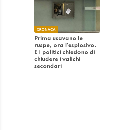
CRONACA
Prima usavano le
ruspe, ora l'esplosivo.
E i politici chiedono di
chiudere i valichi
secondari