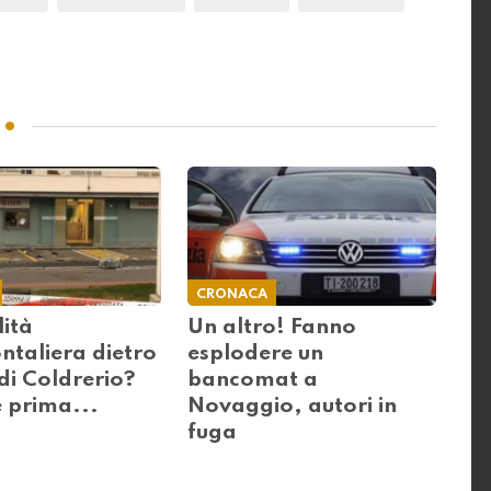
CRONACA
ità
Un altro! Fanno
ntaliera dietro
esplodere un
 di Coldrerio?
bancomat a
e prima...
Novaggio, autori in
fuga