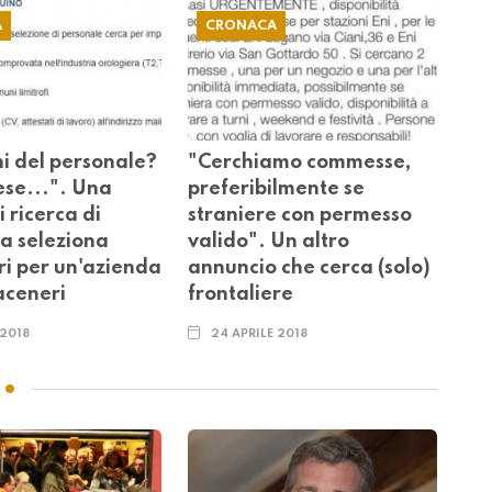
A
CRONACA
hi del personale?
"Cerchiamo commesse,
ese...". Una
preferibilmente se
i ricerca di
straniere con permesso
na seleziona
valido". Un altro
ri per un'azienda
annuncio che cerca (solo)
aceneri
frontaliere
 2018
24 APRILE 2018