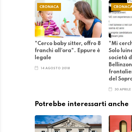
CRONACA
CRONAC
"Cerco baby sitter, offro 8
"Mi cerc
franchi all'ora". Eppure è
Solo luin
legale
società d
Bellinzo
14 AGOSTO 2018
frontalie
del Sopr
30 APRILE
Potrebbe interessarti anche