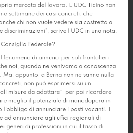
roprio mercato del lavoro. L’UDC Ticino non
me settimane dei casi concreti, che
 anche chi non vuole vedere sia costretto a
e discriminazioni”, scrive l’UDC in una nota.
l Consiglio Federale?
 fenomeno di annunci per soli frontalieri
che noi, quando ne venivamo a conoscenza,
o. Ma, appunto, a Berna non ne sanno nulla
concreti, non può esprimersi su un
ali misure da adottare”, per poi ricordare
are meglio il potenziale di manodopera in
to l'obbligo di annunciare i posti vacanti. I
e ad annunciare agli uffici regionali di
 generi di professioni in cui il tasso di