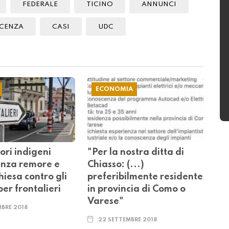
FEDERALE
TICINO
ANNUNCI
CENZA
CASI
UDC
ECONOMIA
ori indigeni
"Per la nostra ditta di
senza remore e
Chiasso: (...)
hiesa contro gli
preferibilmente residente
er frontalieri
in provincia di Como o
Varese"
MBRE 2018
22 SETTEMBRE 2018