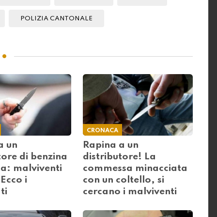
POLIZIA CANTONALE
CRONACA
a un
Rapina a un
tore di benzina
distributore! La
a: malviventi
commessa minacciata
 Ecco i
con un coltello, si
ti
cercano i malviventi