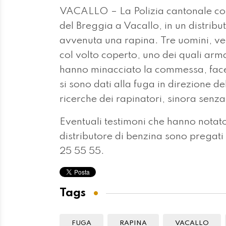
VACALLO – La Polizia cantonale com
del Breggia a Vacallo, in un distrib
avvenuta una rapina. Tre uomini, ves
col volto coperto, uno dei quali arma
hanno minacciato la commessa, fac
si sono dati alla fuga in direzione del
ricerche dei rapinatori, sinora senz
Eventuali testimoni che hanno notato
distributore di benzina sono pregati
25 55 55.
Tags
FUGA
RAPINA
VACALLO