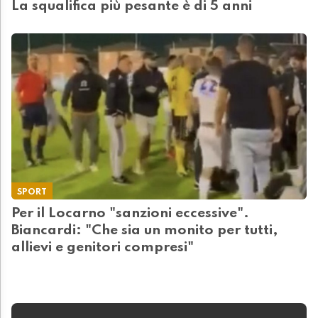
La squalifica più pesante è di 5 anni
SPORT
Per il Locarno "sanzioni eccessive".
Biancardi: "Che sia un monito per tutti,
allievi e genitori compresi"