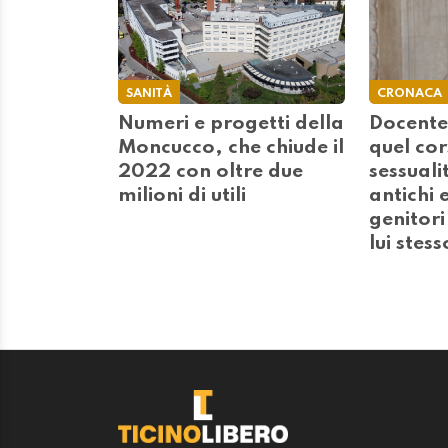
SANITÀ
CRONACA
Numeri e progetti della
Docente
Moncucco, che chiude il
quel cor
2022 con oltre due
sessualit
milioni di utili
antichi 
genitor
lui stess