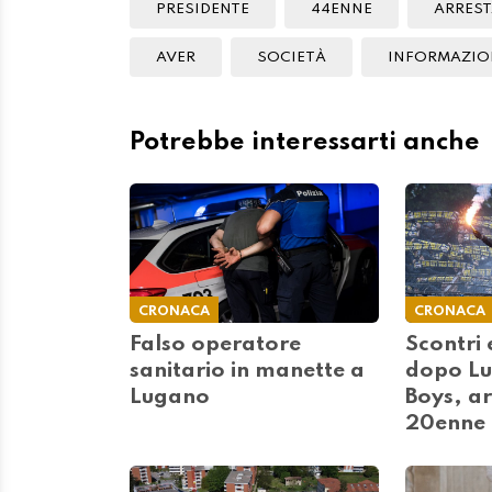
PRESIDENTE
44ENNE
ARRES
AVER
SOCIETÀ
INFORMAZIO
Potrebbe interessarti anche
CRONACA
CRONACA
Falso operatore
Scontri 
sanitario in manette a
dopo L
Lugano
Boys, ar
20enne