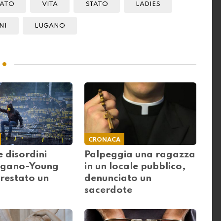
TATO
VITA
STATO
LADIES
NI
LUGANO
CRONACA
e disordini
Palpeggia una ragazza
ugano-Young
in un locale pubblico,
restato un
denunciato un
sacerdote