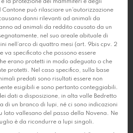
 e la protezione dei mammiferi e degli
il Cantone può rilasciare un'autorizzazione
 causano danni rilevanti ad animali da
 danno ad animali da reddito causato da un
 segnatamente, nel suo areale abituale di
ni nell’arco di quattro mesi (art. 9bis cpv. 2
lie va specificato che possono essere
che erano protetti in modo adeguato o che
 protetti. Nel caso specifico, sulla base
animali predati sono risultati essere non
nte esigibili e sono pertanto conteggiabili.
ei dati a disposizione, in alta valle Bedretto
 di un branco di lupi, né ci sono indicazioni
su lato vallesano del passo della Novena. Ne
uglio è da ricondurre a lupi singoli.