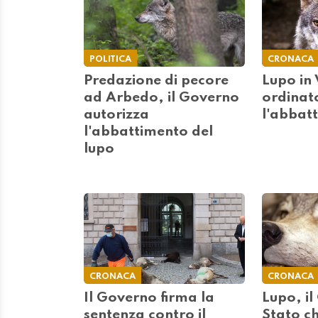
POLITICA
CRONACA
Predazione di pecore
Lupo in 
ad Arbedo, il Governo
ordinat
autorizza
l'abbat
l'abbattimento del
lupo
CRONACA
CRONACA
Il Governo firma la
Lupo, il
sentenza contro il
Stato ch