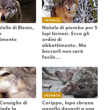
CRONACA
Valle di Blenio,
Natale di piombo per 5
o
lupi ticinesi. Ecco gli
timento
ordini di
abbattimento. Ma
beccarli non sarà
facile...
CRONACA
 Consiglio di
Corippo, lupo sbrana
iede la
agnello davanti a una