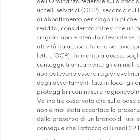
dell’Ordinanza federale sulla caccia
uccelli selvatici (OCP), secondo cui 
di abbattimento per singoli lupi che
reddito, considerato altresì che un
singolo lupo è ritenuto rilevante se,
attività ha ucciso almeno sei ovicapri
lett. c OCP). In merito a queste sog
conteggiati unicamente gli animali 
non potevano essere ragionevolmente
degli accertamenti fatti in loco, gli 
proteggibili con misure ragionevolme
Va inoltre osservato che sulla base d
non è mai stata accertata la presenza
della presenza di un branco di lupi 
consegue che l’attacco di lunedì 29 l