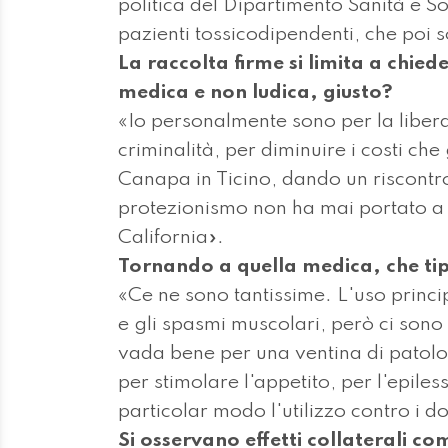
politica del Dipartimento Sanità e So
pazienti tossicodipendenti, che poi s
La raccolta firme si limita a chied
medica e non ludica, giusto?
«Io personalmente sono per la libera
criminalità, per diminuire i costi ch
Canapa in Ticino, dando un riscontro a
protezionismo non ha mai portato a n
California».
Tornando a quella medica, che tip
«Ce ne sono tantissime. L'uso princip
e gli spasmi muscolari, però ci son
vada bene per una ventina di patolog
per stimolare l'appetito, per l'epile
particolar modo l'utilizzo contro i do
Si osservano effetti collaterali co