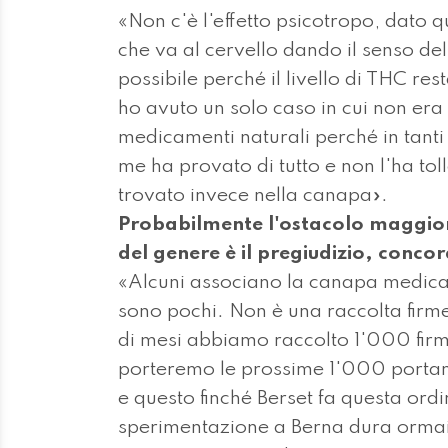
«Non c'è l'effetto psicotropo, dato q
che va al cervello dando il senso de
possibile perché il livello di THC re
ho avuto un solo caso in cui non era 
medicamenti naturali perché in tant
me ha provato di tutto e non l'ha to
trovato invece nella canapa».
Probabilmente l'ostacolo maggiore
del genere è il pregiudizio, conco
«Alcuni associano la canapa medica
sono pochi. Non è una raccolta firm
di mesi abbiamo raccolto 1'000 firm
porteremo le prossime 1'000 portando
e questo finché Berset fa questa or
sperimentazione a Berna dura ormai da 