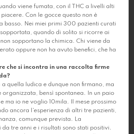
uando viene fumata, con il THC a livelli alti
l piacere. Con le gocce questo non è
sta basso. Nei miei primi 300 pazienti curati
sopportata, quando di solito si ricorre ai
i non sopportano la chimica. Chi viene da
llerato oppure non ha avuto benefici, che ha
 che si incontra in una raccolta firme
rda?
 a quella ludica e dunque non firmano, ma
e organizzata, bensì spontanea. In un paio
e ma io ne voglio 10mila. Il mese prossimo
 ancora l'esperienza di altri tre pazienti,
dinanza, comunque prevista. La
tre anni e i risultati sono stati positivi.