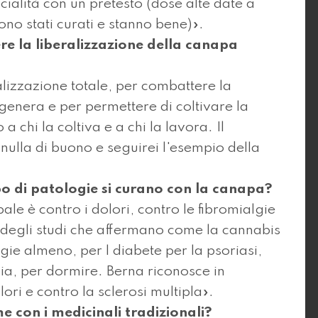
cialità con un pretesto (dose alte date a
ono stati curati e stanno bene)».
ere la liberalizzazione della canapa
lizzazione totale, per combattere la
e genera e per permettere di coltivare la
 chi la coltiva e a chi la lavora. Il
ulla di buono e seguirei l'esempio della
o di patologie si curano con la canapa?
ale è contro i dolori, contro le fibromialgie
o degli studi che affermano come la cannabis
ie almeno, per l diabete per la psoriasi,
ssia, per dormire. Berna riconosce in
lori e contro la sclerosi multipla».
me con i medicinali tradizionali?