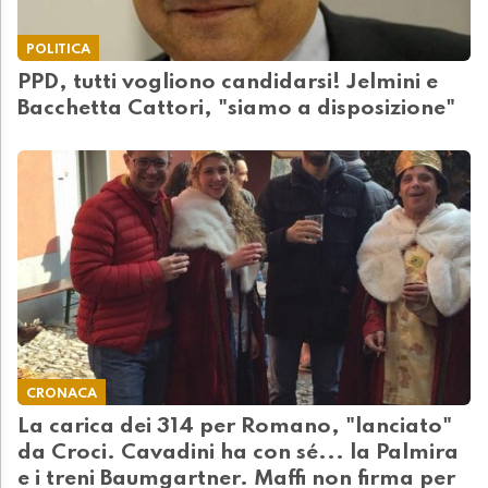
POLITICA
PPD, tutti vogliono candidarsi! Jelmini e
Bacchetta Cattori, "siamo a disposizione"
CRONACA
La carica dei 314 per Romano, "lanciato"
da Croci. Cavadini ha con sé... la Palmira
e i treni Baumgartner. Maffi non firma per