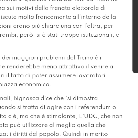
o sui motivi della frenata elettorale di
discute molto francamente all’interno della
zioni erano più chiare una con l’altra, per
mbi, però, si è stati troppo istituzionali, e
dei maggiori problemi del Ticino è il
ne renderebbe meno attrattivo il venire a
i il fatto di poter assumere lavoratori
la piazza economica.
nali, Bignasca dice che “si dimostra
ando si tratta di agire con i referendum o
lità c’è, ma che è stimolante, L'UDC, che non
to può utilizzare al meglio quella che
: i diritti del popolo. Quindi in merito