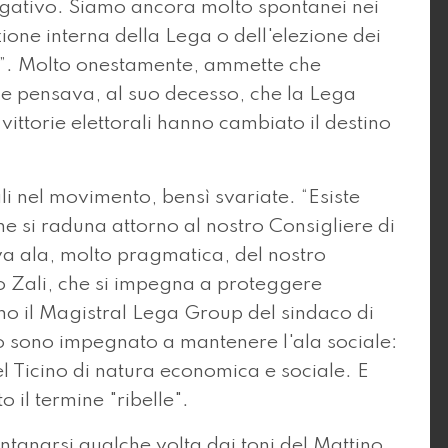
egativo. Siamo ancora molto spontanei nei
ione interna della Lega o dell'elezione dei
c”. Molto onestamente, ammette che
e pensava, al suo decesso, che la Lega
 vittorie elettorali hanno cambiato il destino
li nel movimento, bensì svariate. “Esiste
he si raduna attorno al nostro Consigliere di
a ala, molto pragmatica, del nostro
o Zali, che si impegna a proteggere
o il Magistral Lega Group del sindaco di
o sono impegnato a mantenere l'ala sociale:
el Ticino di natura economica e sociale. E
 il termine "ribelle".
ntanarsi qualche volta dai toni del Mattino,