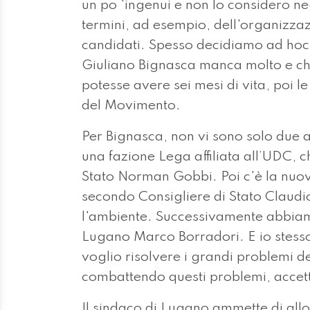
un po 'ingenui e non lo considero n
termini, ad esempio, dell'organizzaz
candidati. Spesso decidiamo ad ho
Giuliano Bignasca manca molto e ch
potesse avere sei mesi di vita, poi le
del Movimento.
Per Bignasca, non vi sono solo due a
una fazione Lega affiliata all’UDC, c
Stato Norman Gobbi. Poi c'è la nuov
secondo Consigliere di Stato Claudi
l'ambiente. Successivamente abbiam
Lugano Marco Borradori. E io stess
voglio risolvere i grandi problemi d
combattendo questi problemi, accetto
Il sindaco di Lugano ammette di allo