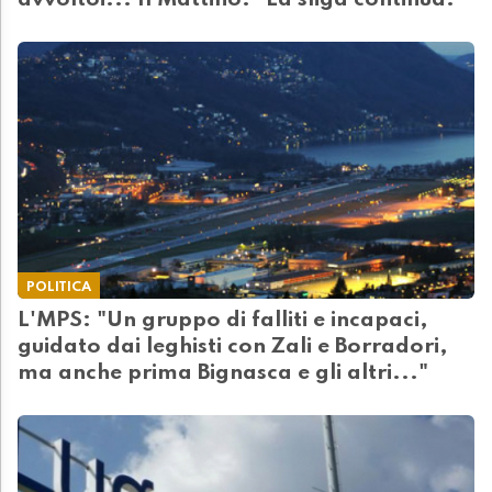
avvoltoi... Il Mattino: "La sfiga continua!"
POLITICA
L'MPS: "Un gruppo di falliti e incapaci,
guidato dai leghisti con Zali e Borradori,
ma anche prima Bignasca e gli altri..."