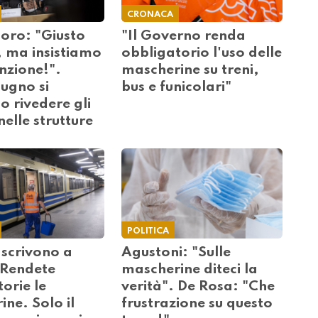
CRONACA
 coro: "Giusto
"Il Governo renda
, ma insistiamo
obbligatorio l'uso delle
enzione!".
mascherine su treni,
iugno si
bus e funicolari"
 rivedere gli
nelle strutture
POLITICA
 scrivono a
Agustoni: "Sulle
"Rendete
mascherine diteci la
orie le
verità". De Rosa: "Che
ne. Solo il
frustrazione su questo