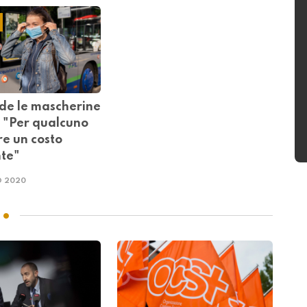
ede le mascherine
: "Per qualcuno
re un costo
te"
O 2020