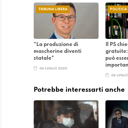
TRIBUNA LIBERA
POLITICA
"La produzione di
Il PS chi
mascherine diventi
gratuite
statale"
può esse
importan
06 LUGLIO 2020
06 LUGLI
Potrebbe interessarti anche