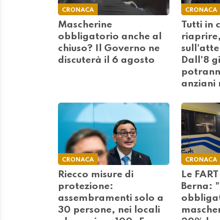
CRONACA
CRONACA
Mascherine
Tutti in
obbligatorio anche al
riaprire
chiuso? Il Governo ne
sull'att
discuterà il 6 agosto
Dall'8 g
potranno
anziani 
CRONACA
CRONACA
Riecco misure di
Le FART
protezione:
Berna: 
assembramenti solo a
obbligat
30 persone, nei locali
mascheri