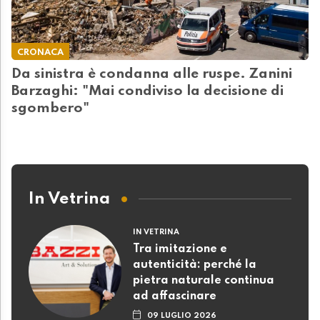
CRONACA
Da sinistra è condanna alle ruspe. Zanini
Barzaghi: "Mai condiviso la decisione di
sgombero"
In Vetrina
IN VETRINA
Tra imitazione e
autenticità: perché la
pietra naturale continua
ad affascinare
09 LUGLIO 2026