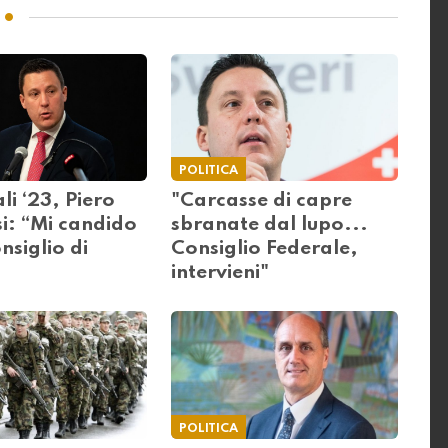
POLITICA
i ‘23, Piero
"Carcasse di capre
i: “Mi candido
sbranate dal lupo...
nsiglio di
Consiglio Federale,
intervieni"
POLITICA