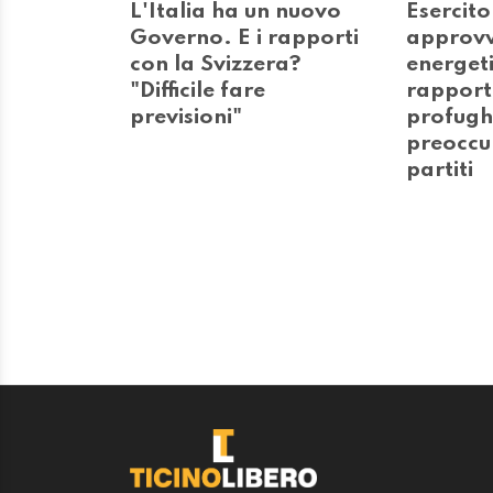
L'Italia ha un nuovo
Esercito
Governo. E i rapporti
approv
con la Svizzera?
energet
"Difficile fare
rapporti
previsioni"
profughi
preoccu
partiti