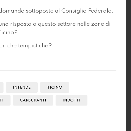
e domande sottoposte al Consiglio Federale:
una risposta a questo settore nelle zone di
 Ticino?
con che tempistiche?
INTENDE
TICINO
TI
CARBURANTI
INDOTTI