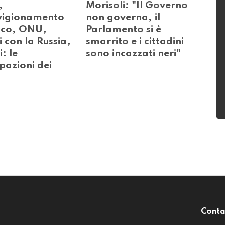
,
Morisoli: "Il Governo
vigionamento
non governa, il
ico, ONU,
Parlamento si è
 con la Russia,
smarrito e i cittadini
: le
sono incazzati neri"
pazioni dei
Conta