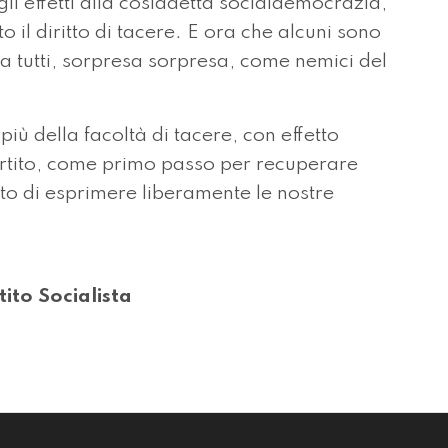
gli effetti alla cosiddetta socialdemocrazia,
 il diritto di tacere. E ora che alcuni sono
tta tutti, sorpresa sorpresa, come nemici del
iù della facoltà di tacere, con effetto
artito, come primo passo per recuperare
itto di esprimere liberamente le nostre
ito Socialista