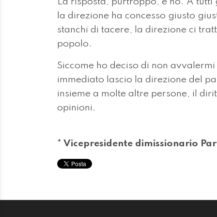
La risposta, purtroppo, è no. A tutti 
la direzione ha concesso giusto giusto
stanchi di tacere, la direzione ci tra
popolo.
Siccome ho deciso di non avvalermi p
immediato lascio la direzione del p
insieme a molte altre persone, il dir
opinioni.
* Vicepresidente dimissionario Part