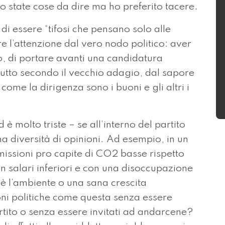
o state cose da dire ma ho preferito tacere.
i essere “tifosi che pensano solo alle
re l’attenzione dal vero nodo politico: aver
pio, di portare avanti una candidatura
 tutto secondo il vecchio adagio, dal sapore
 come la dirigenza sono i buoni e gli altri i
 molto triste – se all’interno del partito
na diversità di opinioni. Ad esempio, in un
ssioni pro capite di CO2 basse rispetto
 salari inferiori e con una disoccupazione
 è l’ambiente o una sana crescita
i politiche come questa senza essere
artito o senza essere invitati ad andarcene?