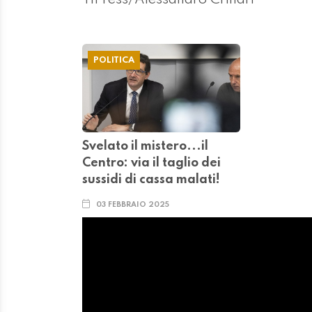
POLITICA
Svelato il mistero...il
Centro: via il taglio dei
sussidi di cassa malati!
03 FEBBRAIO 2025