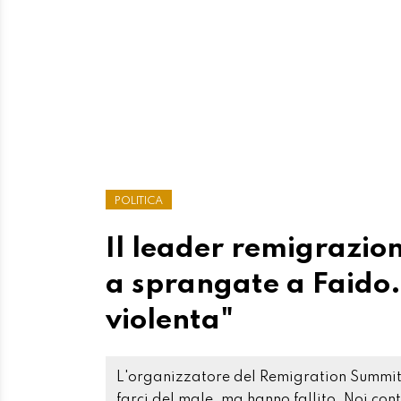
POLITICA
Il leader remigrazion
a sprangate a Faido.
violenta"
L'organizzatore del Remigration Summit 
farci del male, ma hanno fallito. Noi con