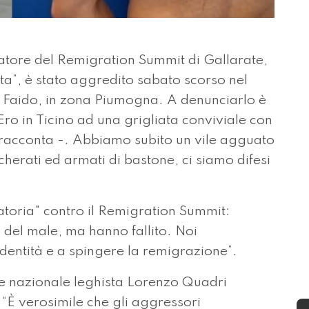
atore del Remigration Summit di Gallarate,
sta”, è stato aggredito sabato scorso nel
a Faido, in zona Piumogna. A denunciarlo è
 “Ero in Ticino ad una grigliata conviviale con
- racconta -. Abbiamo subito un vile agguato
scherati ed armati di bastone, ci siamo difesi
atoria" contro il Remigration Summit:
i del male, ma hanno fallito. Noi
dentità e a spingere la remigrazione”.
ere nazionale leghista Lorenzo Quadri
. “È verosimile che gli aggressori