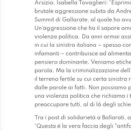
Arsizio, Isabella Tovaglieri: “Espri
brutale aggressione subita da Andre
Summit di Gallarate, al quale ho avu
Un’aggressione che ha il sapore amar
violenza politica. Da anni ormai as
in cui la sinistra italiana – spesso c
infamanti – contribuisce ad alimentare
pensiero dominante. Veniamo etichett
parola. Ma la criminalizzazione dell
il terreno fertile su cui certa sinistr
dalle parole ai fatti. Non possiamo p
una violenza politica che richiama i
preoccupare tutti, al di là degli schi
Tra i post di solidarietà a Ballarati
“Questa è la vera faccia degli "antifa"