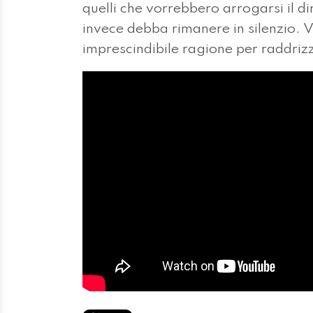
quelli che vorrebbero arrogarsi il di
invece debba rimanere in silenzi
imprescindibile ragione per raddriz