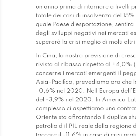
un anno prima di ritornare a livelli 
totale dei casi di insolvenza del 1
quale Paese d’esportazione, sentirà p
degli sviluppi negativi nei mercati e
supererà la crisi meglio di molti altri
In Cina, la nostra previsione di cres
rivista al ribasso rispetto al +4,0%
concerne i mercati emergenti il peg
Asia-Pacifico, prevediamo ora che l
-0,6% nel 2020. Nell’Europa dell’Es
del -3,9% nel 2020. In America Latin
complesso ci aspettiamo una contraz
Oriente sta affrontando il duplice sho
petrolio d il PIL reale della region
toccare il -11.6% in caso di crisi pr