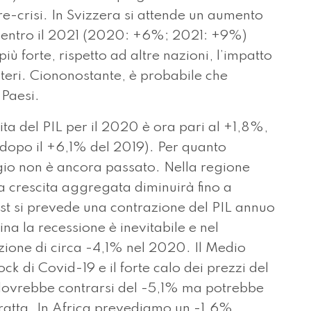
pre-crisi. In Svizzera si attende un aumento
5% entro il 2021 (2020: +6%; 2021: +9%)
iù forte, rispetto ad altre nazioni, l’impatto
steri. Ciononostante, è probabile che
 Paesi.
cita del PIL per il 2020 è ora pari al +1,8%,
 (dopo il +6,1% del 2019). Per quanto
gio non è ancora passato. Nella regione
a crescita aggregata diminuirà fino a
t si prevede una contrazione del PIL annuo
a la recessione è inevitabile e nel
ione di circa -4,1% nel 2020. Il Medio
ck di Covid-19 e il forte calo dei prezzi del
e dovrebbe contrarsi del -5,1% ma potrebbe
otratta. In Africa prevediamo un -1.6%.