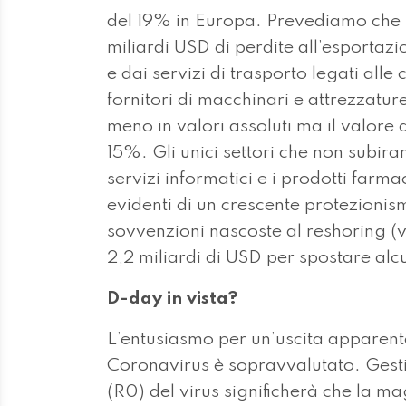
del 19% in Europa. Prevediamo che il
miliardi USD di perdite all’esportazi
e dai servizi di trasporto legati all
fornitori di macchinari e attrezzatur
meno in valori assoluti ma il valore d
15%. Gli unici settori che non subir
servizi informatici e i prodotti far
evidenti di un crescente protezionis
sovvenzioni nascoste al reshoring (v
2,2 miliardi di USD per spostare alc
D-day in vista?
L’entusiasmo per un’uscita apparen
Coronavirus è sopravvalutato. Gestir
(R0) del virus significherà che la m