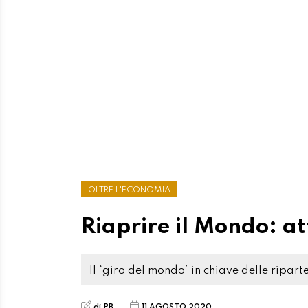
OLTRE L'ECONOMIA
Riaprire il Mondo: at
Il ‘giro del mondo’ in chiave delle ripart
di PB
11 AGOSTO 2020