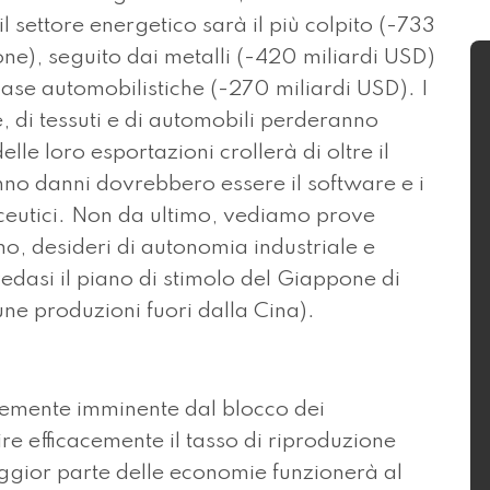
 settore energetico sarà il più colpito (-733
one), seguito dai metalli (-420 miliardi USD)
e case automobilistiche (-270 miliardi USD). I
e, di tessuti e di automobili perderanno
elle loro esportazioni crollerà di oltre il
anno danni dovrebbero essere il software e i
maceutici. Non da ultimo, vediamo prove
mo, desideri di autonomia industriale e
edasi il piano di stimolo del Giappone di
une produzioni fuori dalla Cina).
temente imminente dal blocco dei
e efficacemente il tasso di riproduzione
aggior parte delle economie funzionerà al