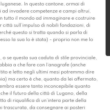
 luganese. In questo cantone, ormai di
ti ad invadere competenze e campi altrui,
 in tutto il mondo ad immaginare e costruire
 città sull’impulso di nobili fondazioni, di
perché questo si tratta quando si parla di
esso la sua lo è stata) - proprio non me lo
 o se questa sua caduta di stile provinciale,
abbia a che fare con l’anagrafe (anche
ito e letto negli ultimi mesi potremmo dire
a) ma certo è che, quanto da lei affermato,
 sembra essere tanto inconcepibile quanto
he il futuro della città di Lugano, della
o di riqualifica di un’intera parte della
ni trascurata, da consegnare ai posteri