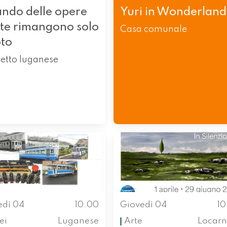
ndo delle opere
Yuri in Wonderland
rte rimangono solo
Casa comunale
oto
etto luganese
edì 04
10.00
Giovedì 04
1
ei
Luganese
Arte
Locarn