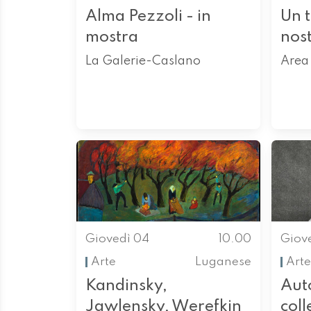
Alma Pezzoli - in
Un 
mostra
nos
La Galerie-Caslano
Area 
Giovedì 04
10.00
Giov
Arte
Luganese
Arte
Kandinsky,
Auto
Jawlensky, Werefkin
col