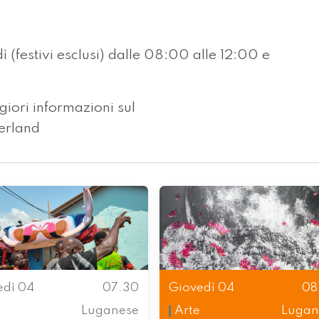
ì (festivi esclusi) dalle 08:00 alle 12:00 e
iori informazioni sul
erland
edì 04
07.30
Giovedì 04
08
Luganese
Arte
Lugan