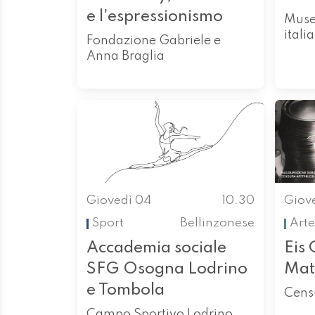
e l'espressionismo
Museo
itali
Fondazione Gabriele e
Anna Braglia
Giovedì 04
10.30
Giov
Sport
Bellinzonese
Arte
Accademia sociale
Eis 
SFG Osogna Lodrino
Mat
e Tombola
Censu
Campo Sportivo Lodrino