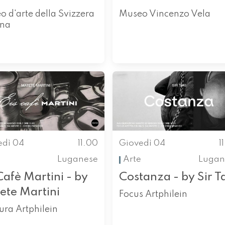
 d'arte della Svizzera
Museo Vincenzo Vela
ana
edì 04
11.00
Giovedì 04
1
Luganese
Arte
Lugan
Cafè Martini - by
Costanza - by Sir T
ete Martini
Focus Artphilein
ra Artphilein