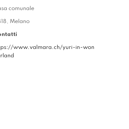
sa comunale
18, Melano
ntatti
tps://www.valmara.ch/yuri-in-won
rland