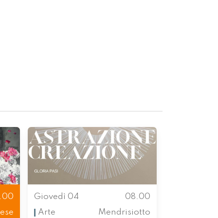
.00
Giovedì 04
08.00
ese
Arte
Mendrisiotto