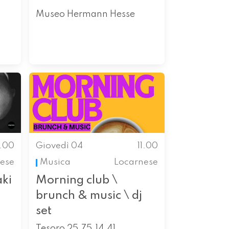
Museo Hermann Hesse
1.00
Giovedì 04
11.00
ese
Musica
Locarnese
aki
Morning club \
brunch & music \ dj
set
Tesoro 25.75.14.41