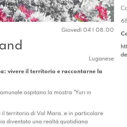
Ca
68
Giovedì 04 | 08.00
Co
land
ht
de
Luganese
: vivere il territorio e raccontarne la
comunale ospitano la mostra "Yuri in
l territorio di Val Mara, e in particolare
 sia diventato una realtà quotidiana