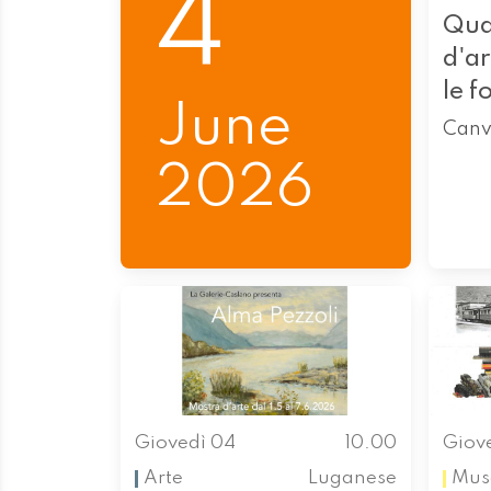
4
Qua
d'a
le f
June
Canv
2026
Giovedì 04
10.00
Giov
Arte
Luganese
Mus