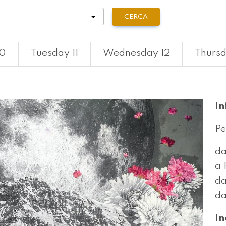
tà
CERCA
10
Tuesday 11
Wednesday 12
Thursd
In
Pe
da
a 
da
da
In