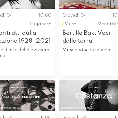
edì 04
10.00
Giovedì 04
1
Luganese
Musei
Mendrisi
ritratti dalla
Bertille Bak. Voci
lezione 1928–2021
dalla terra
 d'arte della Svizzera
Museo Vincenzo Vela
ana
edì 04
11.00
Giovedì 04
1