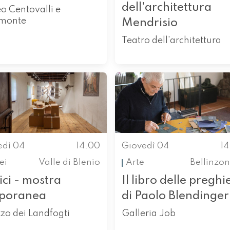
dell'architettura
o Centovalli e
monte
Mendrisio
Teatro dell'architettura
edì 04
14.00
Giovedì 04
1
ei
Valle di Blenio
Arte
Bellinzo
ci - mostra
Il libro delle preghi
poranea
di Paolo Blendinger
zo dei Landfogti
Galleria Job