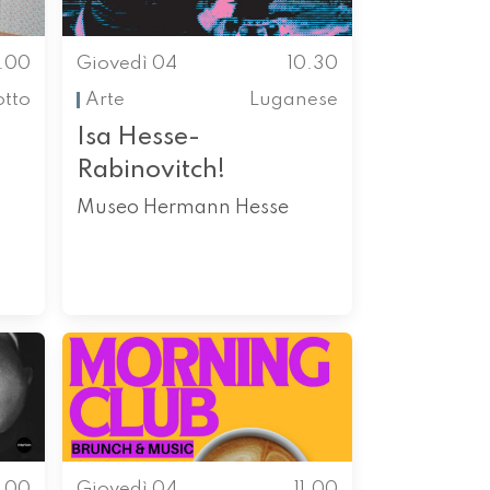
0.00
Giovedì 04
10.30
otto
Arte
Luganese
Isa Hesse-
Rabinovitch!
Museo Hermann Hesse
1.00
Giovedì 04
11.00