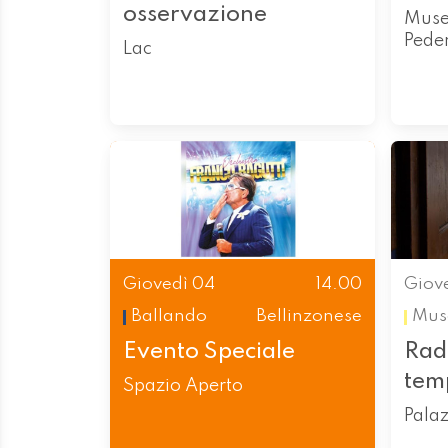
osservazione
Muse
Pede
Lac
Giovedì 04
14.00
Giov
Ballando
Bellinzonese
Mus
Evento Speciale
Radi
tem
Spazio Aperto
Palaz