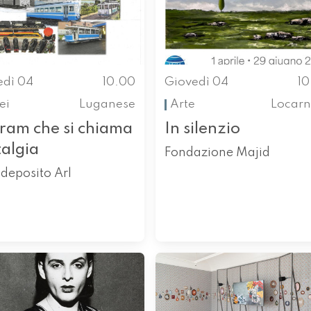
edì 04
10.00
Giovedì 04
1
ei
Luganese
Arte
Locarn
tram che si chiama
In silenzio
talgia
Fondazione Majid
deposito Arl