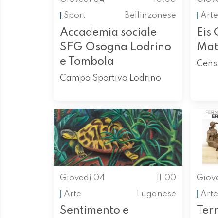
Sport
Bellinzonese
Arte
Accademia sociale
Eis 
SFG Osogna Lodrino
Mat
e Tombola
Censu
Campo Sportivo Lodrino
Giovedì 04
11.00
Giov
Arte
Luganese
Arte
Sentimento e
Ter