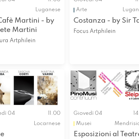
Luganese
Arte
Lugan
Cafè Martini - by
Costanza - by Sir T
ete Martini
Focus Artphilein
ra Artphilein
edì 04
11.00
Giovedì 04
1
Locarnese
Musei
Mendrisi
re
Esposizioni al Teatr