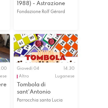
1988) - Astrazione
Fondazione Rolf Gérard
4.00
Giovedì 04
14.30
nese
Altro
Luganese
ere
Tombola di
sant'Antonio
Parrocchia santa Lucia