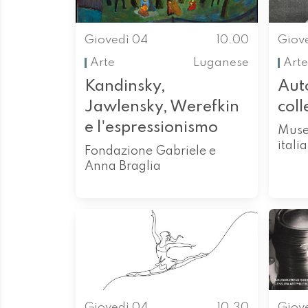
Giovedì 04
10.00
Giov
Arte
Luganese
Arte
Kandinsky,
Auto
Jawlensky, Werefkin
col
e l'espressionismo
Museo
itali
Fondazione Gabriele e
Anna Braglia
Giovedì 04
10.30
Giov