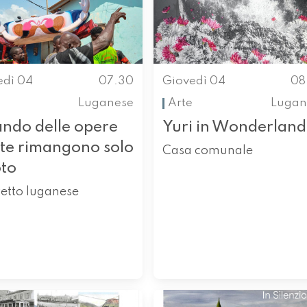
edì 04
07.30
Giovedì 04
08
Luganese
Arte
Lugan
ndo delle opere
Yuri in Wonderland
rte rimangono solo
Casa comunale
oto
etto luganese