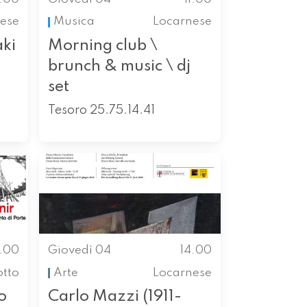
ese
Musica
Locarnese
aki
Morning club \
brunch & music \ dj
set
Tesoro 25.75.14.41
4.00
Giovedì 04
14.00
otto
Arte
Locarnese
o
Carlo Mazzi (1911-