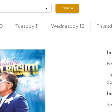
tà
CERCA
10
Tuesday 11
Wednesday 12
Thursd
In
Pe
Th
da
In
Sp