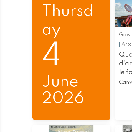
Thursd
ay
Giov
4
Arte
Qua
d'a
le f
June
Canv
2026