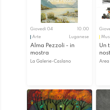
Giovedì 04
10.00
Giov
Arte
Luganese
Mus
Alma Pezzoli - in
Un 
mostra
nos
La Galerie-Caslano
Area 