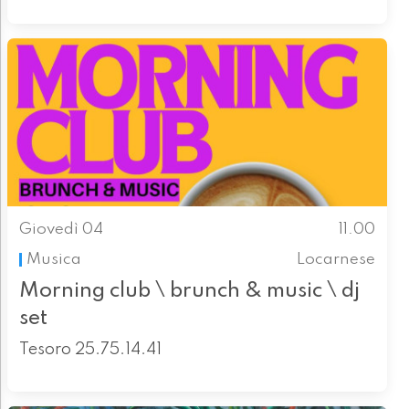
Giovedì 04
11.00
Musica
Locarnese
Morning club \ brunch & music \ dj
set
Tesoro 25.75.14.41