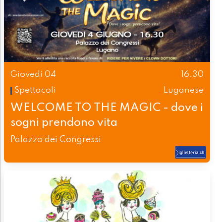
Giovedì 04
16.30
Spettacoli
Luganese
WELCOME TO THE MAGIC - dove i
sogni prendono vita
Palazzo dei Congressi