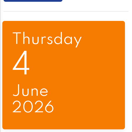
Thursday
4
June
2026