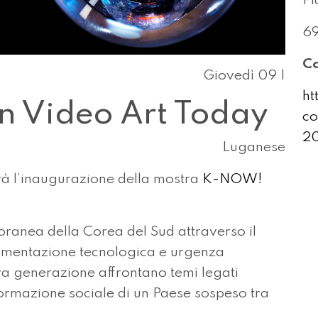
Pi
6
Co
Giovedì 09 |
ht
 Video Art Today
co
2
Luganese
rà l’inaugurazione della mostra
K-NOW!
ranea della Corea del Sud attraverso il
rimentazione tecnologica e urgenza
uova generazione affrontano temi legati
sformazione sociale di un Paese sospeso tra