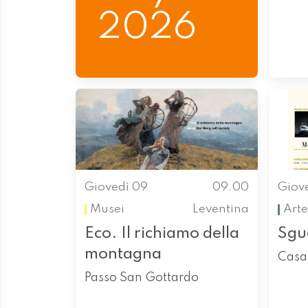
2026
Giovedì 09
09.00
Giov
Musei
Leventina
Arte
Eco. Il richiamo della
Sgua
montagna
Casa
Passo San Gottardo