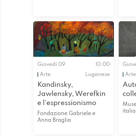
Giovedì 09
10.00
Giov
Arte
Luganese
Arte
Kandinsky,
Auto
Jawlensky, Werefkin
col
e l'espressionismo
Museo
itali
Fondazione Gabriele e
Anna Braglia