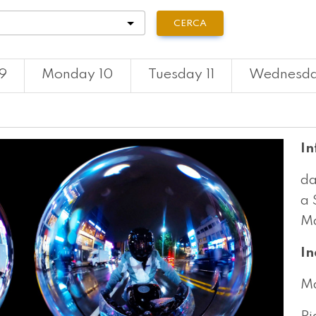
tà
CERCA
9
Monday 10
Tuesday 11
Wednesda
In
da
a 
Ma
In
Ma