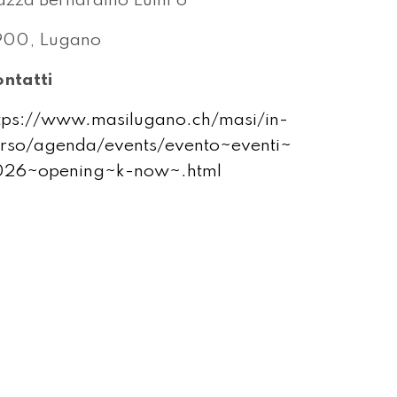
azza Bernardino Luini 6
900, Lugano
ntatti
tps://www.masilugano.ch/masi/in-
rso/agenda/events/evento~eventi~
026~opening~k-now~.html