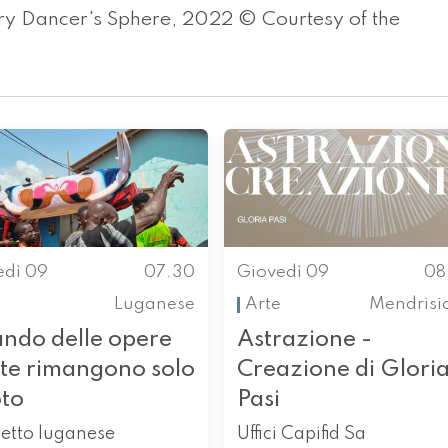
ry Dancer's Sphere, 2022 © Courtesy of the
edì 09
07.30
Giovedì 09
08
Luganese
Arte
Mendrisi
ndo delle opere
Astrazione -
rte rimangono solo
Creazione di Glori
oto
Pasi
etto luganese
Uffici Capifid Sa