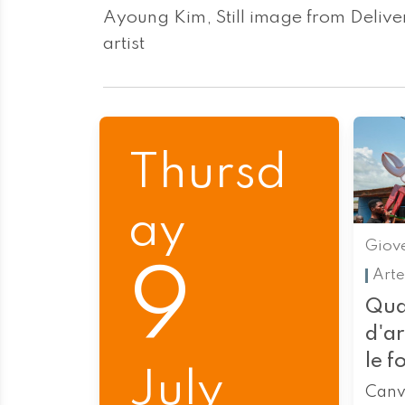
Ayoung Kim, Still image from Delive
artist
Thursd
ay
Giov
9
Arte
Qua
d'a
le f
July
Canv