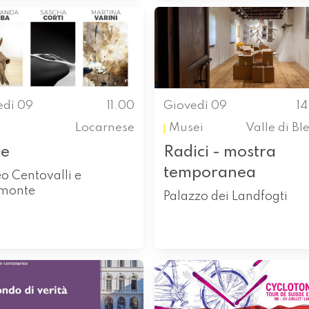
edì 09
11.00
Giovedì 09
1
Locarnese
Musei
Valle di Bl
re
Radici - mostra
temporanea
o Centovalli e
monte
Palazzo dei Landfogti