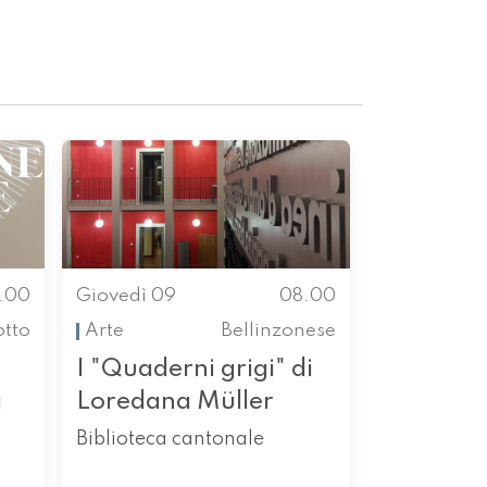
.00
Giovedì 09
08.00
otto
Arte
Bellinzonese
I "Quaderni grigi" di
a
Loredana Müller
Biblioteca cantonale