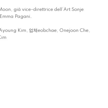
oon, già vice-direttrice dell’Art Sonje
a Emma Pagani.
, Ayoung Kim, 업체eobchae, Onejoon Che,
Kim