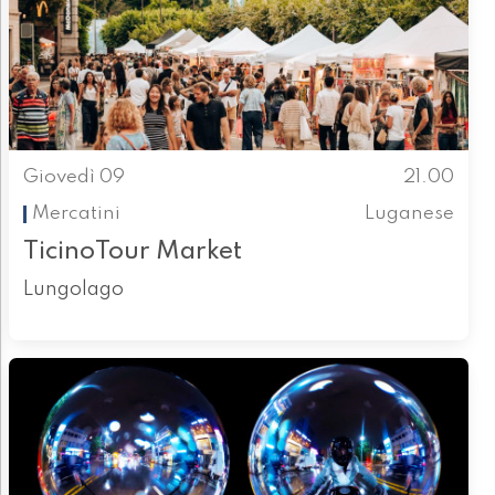
Giovedì 09
21.00
Mercatini
Luganese
TicinoTour Market
Lungolago