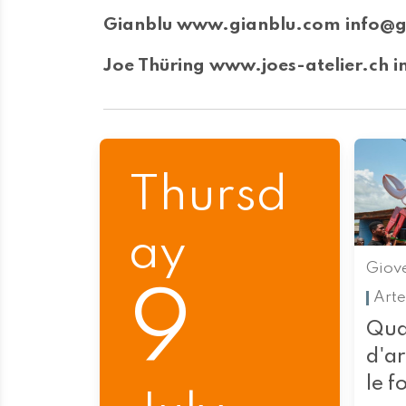
Gianblu www.gianblu.com info@g
Joe Thüring www.joes-atelier.ch i
Thursd
ay
Giov
9
Arte
Qua
d'a
le f