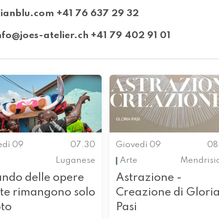
ianblu.com +41 76 637 29 32
nfo@joes-atelier.ch +41 79 402 91 01
edì 09
07.30
Giovedì 09
08
Luganese
Arte
Mendrisi
ndo delle opere
Astrazione -
rte rimangono solo
Creazione di Glori
oto
Pasi