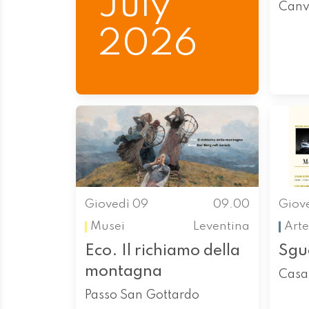
July
Canv
2026
Giovedì 09
09.00
Giov
Musei
Leventina
Arte
Eco. Il richiamo della
Sgua
montagna
Casa
Passo San Gottardo