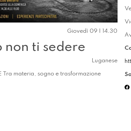
Ve
Vi
Giovedì 09 | 14.30
Av
 non ti sedere
Co
Luganese
ht
ra materia, sogno e trasformazione
So