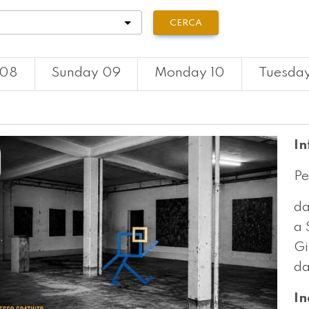
tà
CERCA
 08
Sunday 09
Monday 10
Tuesday
In
Pe
da
a 
Gi
da
In