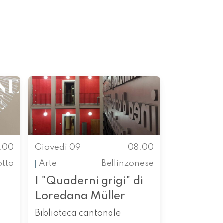
.00
Giovedì 09
08.00
otto
Arte
Bellinzonese
I "Quaderni grigi" di
a
Loredana Müller
Biblioteca cantonale