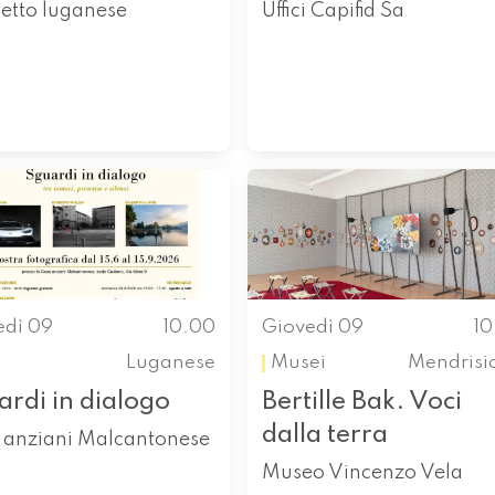
etto luganese
Uffici Capifid Sa
edì 09
10.00
Giovedì 09
1
Luganese
Musei
Mendrisi
rdi in dialogo
Bertille Bak. Voci
dalla terra
 anziani Malcantonese
Museo Vincenzo Vela