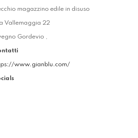
cchio magazzino edile in disuso
a Vallemaggia 22
egno Gordevio ,
ntatti
tps://www.gianblu.com/
cials