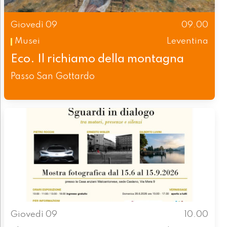
Giovedì 09
09.00
Musei
Leventina
Eco. Il richiamo della montagna
Passo San Gottardo
Giovedì 09
10.00