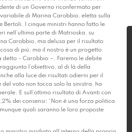
idente di un Governo riconfermato per
 variabile di Marina Carobbio, eletta sulla
Bertoli. I cinque ministri hanno fatto le
eri nell’ultima parte di Matrioska, su
ina Carobbio, ma delusa per il risultato
cosa di più, ma il nostro è un progetto
a detto - Carobbio –. Faremo le debite
raggiunto l’obiettivo, al di là della
he alla luce dei risultati odierni per il
el voto non tocca solo la sinistra, ha
ale. E sull’ottimo risultato di Avanti con
3,2% dei consensi: “Non è una forza politica
omunque quali saranno le loro proposte
 ministro insidiato all’interno della propria