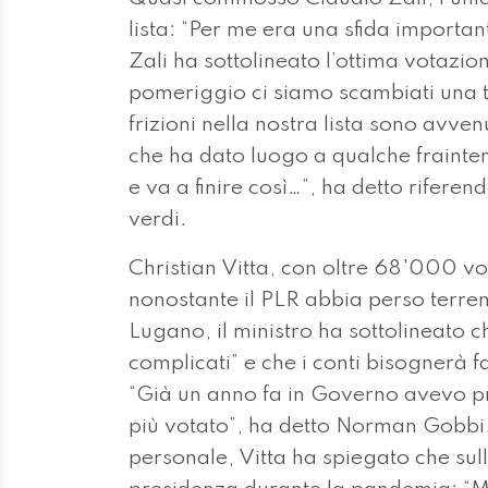
lista: “Per me era una sfida importan
Zali ha sottolineato l’ottima votazi
pomeriggio ci siamo scambiati una t
frizioni nella nostra lista sono avv
che ha dato luogo a qualche fraintend
e va a finire così…”, ha detto riferend
verdi.
Christian Vitta, con oltre 68'000 voti
nonostante il PLR abbia perso terren
Lugano, il ministro ha sottolineato c
complicati” e che i conti bisognerà fa
“Già un anno fa in Governo avevo pr
più votato”, ha detto Norman Gobbi.
personale, Vitta ha spiegato che sull’