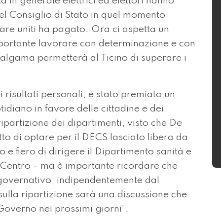
in generale elettrici ed elettori hanno
el Consiglio di Stato in quel momento
orare uniti ha pagato. Ora ci aspetta un
portante lavorare con determinazione e con
malgama permetterà al Ticino di superare i
i risultati personali, è stato premiato un
diano in favore delle cittadine e dei
ipartizione dei dipartimenti, visto che De
to di optare per il DECS lasciato libero da
e fiero di dirigere il Dipartimento sanità e
el Centro - ma è importante ricordare che
o governativo, indipendentemente dal
ulla ripartizione sarà una discussione che
Governo nei prossimi giorni”.