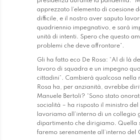
presidenza durante la pandemia: “Ma 
apprezzato l’elemento di coesione d
difficile, e il nostro aver saputo lav
quadriennio impegnativo, e sarà im
unità di intenti. Spero che questo a
problemi che deve affrontare”.
Gli ha fatto eco De Rosa: “Al di là de
lavoro di squadra e un impegno quoti
cittadini”. Cambierà qualcosa nella r
Rosa ha, per anzianità, avrebbe dirit
Manuele Bertoli? “Sono stato onorato 
socialità – ha risposto il ministro d
lavoriamo all’interno di un collegi
dipartimento che dirigiamo. Quella s
faremo serenamente all’interno del 