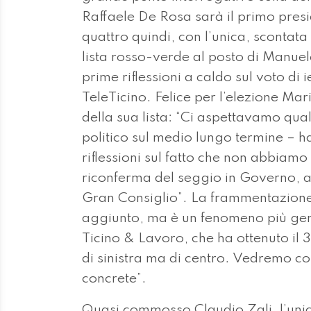
Raffaele De Rosa sarà il primo pres
quattro quindi, con l’unica, scontata
lista rosso-verde al posto di Manuele 
prime riflessioni a caldo sul voto di i
TeleTicino. Felice per l’elezione Mar
della sua lista: “Ci aspettavamo qual
politico sul medio lungo termine – h
riflessioni sul fatto che non abbiamo 
riconferma del seggio in Governo, anc
Gran Consiglio”. La frammentazione d
aggiunto, ma è un fenomeno più gener
Ticino & Lavoro, che ha ottenuto il 
di sinistra ma di centro. Vedremo c
concrete”.
Quasi commosso Claudio Zali, l’unico