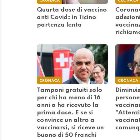
CRONACA
CRONACA
Quarta dose di vaccino
Coronav
anti Covid: in Ticino
adesioni
partenza lenta
vaccinaz
richiam
CRONACA
CRONACA
Tamponi gratuiti solo
Diminui
per chi ha meno di 16
persone
anni o ha ricevuto la
vaccinar
prima dose. E se si
"Attenz
convince un altro a
vaccina
vaccinarsi, si riceve un
comunqu
buono di 50 franchi