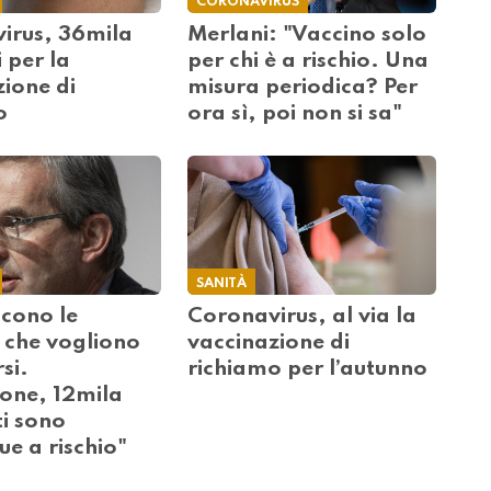
CORONAVIRUS
irus, 36mila
Merlani: "Vaccino solo
 per la
per chi è a rischio. Una
ione di
misura periodica? Per
o
ora sì, poi non si sa"
SANITÀ
scono le
Coronavirus, al via la
 che vogliono
vaccinazione di
si.
richiamo per l’autunno
ione, 12mila
ti sono
e a rischio"