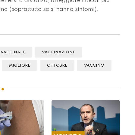
enersi a distanza, arieggiare i locali più
na (soprattutto se si hanno sintomi).
VACCINALE
VACCINAZIONE
MIGLIORE
OTTOBRE
VACCINO