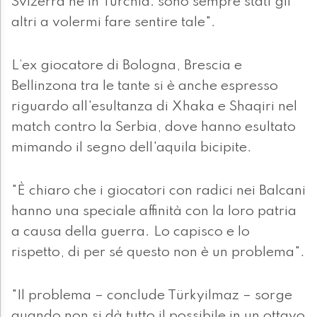
Svizerra né in Turchia: sono sempre stati gli
altri a volermi fare sentire tale".
L’ex giocatore di Bologna, Brescia e
Bellinzona tra le tante si è anche espresso
riguardo all'esultanza di Xhaka e Shaqiri nel
match contro la Serbia, dove hanno esultato
mimando il segno dell'aquila bicipite.
"È chiaro che i giocatori con radici nei Balcani
hanno una speciale affinità con la loro patria
a causa della guerra. Lo capisco e lo
rispetto, di per sé questo non è un problema".
"Il problema – conclude Türkyilmaz – sorge
quando non si dà tutto il possibile in un ottavo