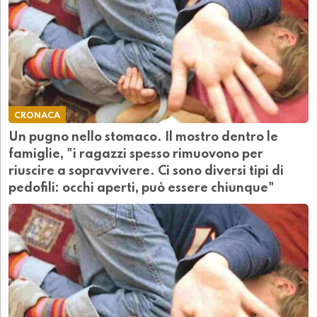
CRONACA
Un pugno nello stomaco. Il mostro dentro le
famiglie, "i ragazzi spesso rimuovono per
riuscire a sopravvivere. Ci sono diversi tipi di
pedofili: occhi aperti, può essere chiunque"