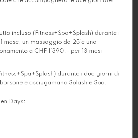
sicale che accompagnerà le due giornate!
tto incluso (Fitness+Spa+Splash) durante i
e 1 mese, un massaggio da 25'e una
bonamento a CHF 1'390.- per 13 mesi
itness+Spa+Splash) durante i due giorni di
borsone e asciugamano Splash e Spa.
pen Days: