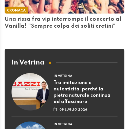
CRONACA
Una rissa fra vip interrompe il concerto al
Vanilla! "Sempre colpa dei soliti cretini"
In Vetrina
IN VETRINA
Tra imitazione e
autenticità: perché la
pietra naturale continua
ad affascinare
09 LUGLIO 2026
IN VETRINA