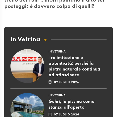
treno dei Puffi", molti puntano il dito sui
posteggi: è davvero colpa di quelli?
In Vetrina
IN VETRINA
Tra imitazione e
autenticità: perché la
pietra naturale continua
ad affascinare
09 LUGLIO 2026
IN VETRINA
Gehri, la piscina come
stanza all’aperto
07 LUGLIO 2026