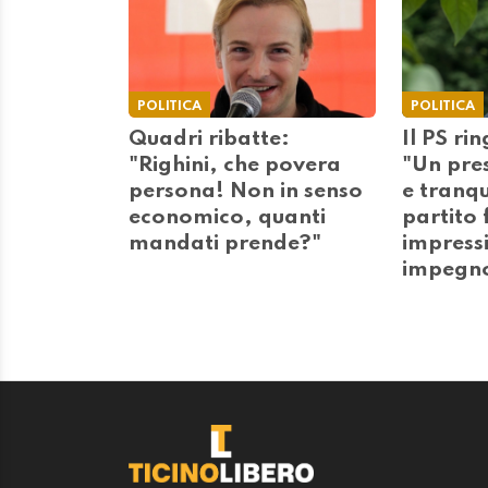
POLITICA
POLITICA
Quadri ribatte:
Il PS ri
"Righini, che povera
"Un pre
persona! Non in senso
e tranqu
economico, quanti
partito
mandati prende?"
impress
impegn