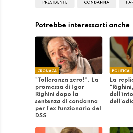
PRESIDENTE
CONDANNA
PA
Potrebbe interessarti anche
CRONACA
POLITICA
"Tolleranza zero!". La
La repli
promessa di Igor
"Righini,
Righini dopo la
dell'int
sentenza di condanna
dell'odi
per l'ex funzionario del
DSS