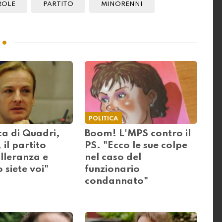
ROLE
PARTITO
MINORENNI
POLITICA
ca di Quadri,
Boom! L'MPS contro il
 il partito
PS. "Ecco le sue colpe
olleranza e
nel caso del
o siete voi"
funzionario
condannato"