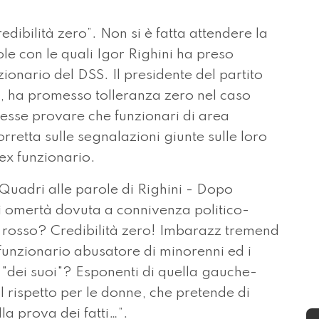
ibilità zero”. Non si è fatta attendere la
ole con le quali Igor Righini ha preso
ionario del DSS. Il presidente del partito
ne, ha promesso tolleranza zero nel caso
esse provare che funzionari di area
rretta sulle segnalazioni giunte sulle loro
’ex funzionario.
Quadri alle parole di Righini - Dopo
 di omertà dovuta a connivenza politico-
to rosso? Credibilità zero! Imbarazz tremend
funzionario abusatore di minorenni ed i
 "dei suoi"? Esponenti di quella gauche-
l rispetto per le donne, che pretende di
lla prova dei fatti…”.