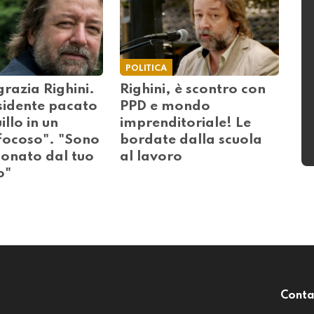
POLITICA
ngrazia Righini.
Righini, è scontro con
sidente pacato
PPD e mondo
illo in un
imprenditoriale! Le
 focoso". "Sono
bordate dalla scuola
ionato dal tuo
al lavoro
o"
Conta