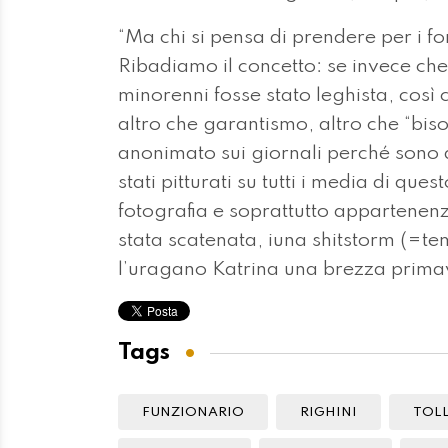
“Ma chi si pensa di prendere per i f
Ribadiamo il concetto: se invece che 
minorenni fosse stato leghista, così
altro che garantismo, altro che “bisog
anonimato sui giornali perché sono d
stati pitturati su tutti i media di q
fotografia e soprattutto appartenenz
stata scatenata, iuna shitstorm (=te
l’uragano Katrina una brezza primav
Tags
FUNZIONARIO
RIGHINI
TOL