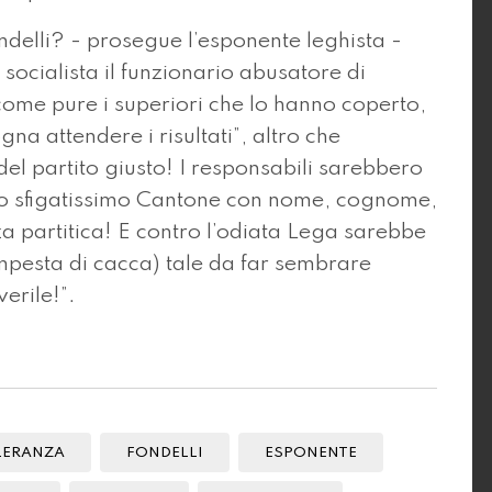
ondelli? - prosegue l’esponente leghista -
socialista il funzionario abusatore di
 come pure i superiori che lo hanno coperto,
na attendere i risultati”, altro che
el partito giusto! I responsabili sarebbero
uesto sfigatissimo Cantone con nome, cognome,
a partitica! E contro l’odiata Lega sarebbe
mpesta di cacca) tale da far sembrare
erile!”.
LERANZA
FONDELLI
ESPONENTE