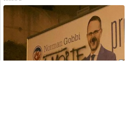
ELEZIONI 2019
"A morte!". L'idiozia questa volta colpisce
Gobbi, che replica: "E predicano maggiore
tolleranza..."