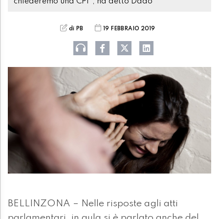
chiederemo una CPI", ha detto Dadò
di PB
19 FEBBRAIO 2019
BELLINZONA – Nelle risposte agli atti
parlamentari, in aula si è parlato anche del