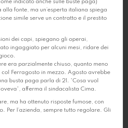
 (come indicato anche sulle buste paga)
a alla fonte, ma un’esperta italiana spiega
one simile serve un contratto e il prestito
oni dei capi, spiegano gli operai,
ato ingaggiato per alcuni mesi, ridare dei
gioco.
tiere era parzialmente chiuso, quanto meno
ie, col Ferragosto in mezzo. Agosto avrebbe
 una busta paga parla di 21. “Cosa vuol
veva”, afferma il sindacalista Cima.
re, ma ha ottenuto risposte fumose, con
so. Per l’azienda, sempre tutto regolare. Gli