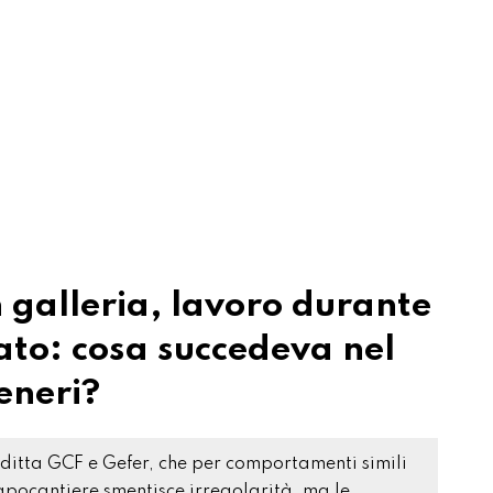
n galleria, lavoro durante
ato: cosa succedeva nel
eneri?
 ditta GCF e Gefer, che per comportamenti simili
apocantiere smentisce irregolarità, ma le