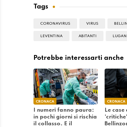
Tags
CORONAVIRUS
VIRUS
BELLI
LEVENTINA
ABITANTI
LUGAN
Potrebbe interessarti anche
CRONACA
CRONACA
I numeri fanno paura:
Le case 
in pochi giorni si rischia
'critiche
il collasso. E il
Bellinzo