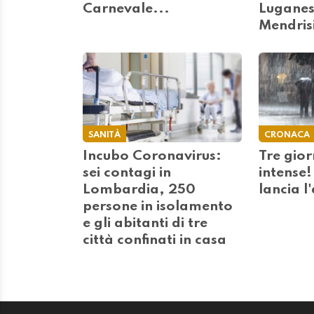
Carnevale...
Luganes
Mendris
SANITÀ
CRONACA
Incubo Coronavirus:
Tre gior
sei contagi in
intense
Lombardia, 250
lancia l'
persone in isolamento
e gli abitanti di tre
città confinati in casa