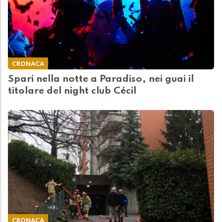
CRONACA
Spari nella notte a Paradiso, nei guai il
titolare del night club Cécil
CRONACA