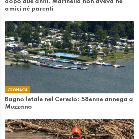
dopo due anni. Marinella non aveva né
amici né parenti
CRONACA
Bagno letale nel Ceresio: 58enne annega a
Muzzano