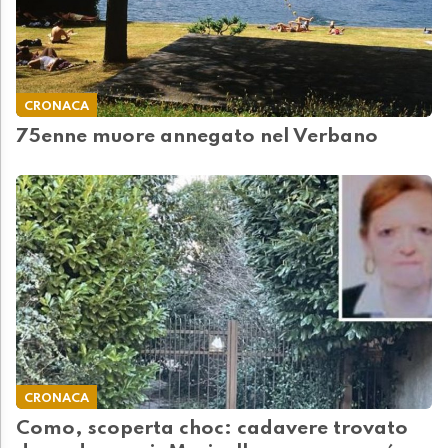
CRONACA
75enne muore annegato nel Verbano
CRONACA
Como, scoperta choc: cadavere trovato