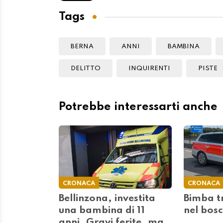
Tags
BERNA
ANNI
BAMBINA
DELITTO
INQUIRENTI
PISTE
Potrebbe interessarti anche
CRONACA
CRONACA
Bellinzona, investita
Bimba t
una bambina di 11
nel bosc
anni. Gravi ferite, ma