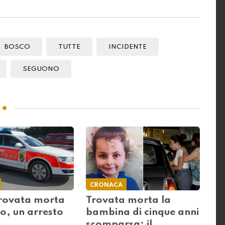
BOSCO
TUTTE
INCIDENTE
SEGUONO
CRONACA
rovata morta
Trovata morta la
o, un arresto
bambina di cinque anni
scomparsa: il