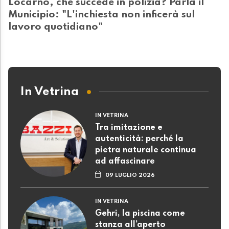
Locarno, che succede in polizia? Parla il
Municipio: "L'inchiesta non inficerà sul
lavoro quotidiano"
In Vetrina
IN VETRINA
Tra imitazione e
autenticità: perché la
pietra naturale continua
ad affascinare
09 LUGLIO 2026
IN VETRINA
Gehri, la piscina come
stanza all’aperto