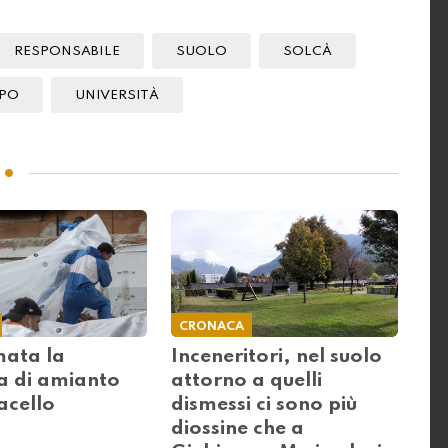
RESPONSABILE
SUOLO
SOLCÀ
PO
UNIVERSITÀ
CRONACA
ata la
Inceneritori, nel suolo
a di amianto
attorno a quelli
acello
dismessi ci sono più
diossine che a