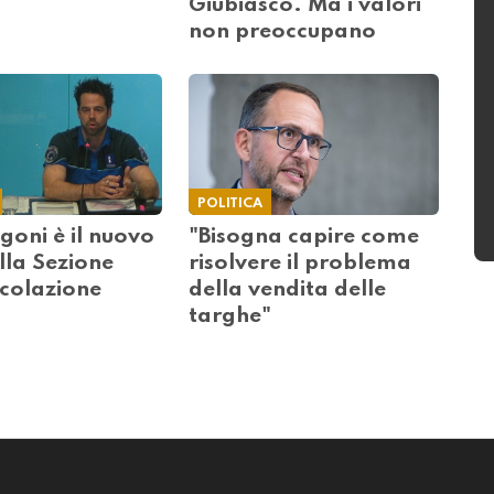
Giubiasco. Ma i valori
non preoccupano
POLITICA
igoni è il nuovo
"Bisogna capire come
lla Sezione
risolvere il problema
rcolazione
della vendita delle
targhe"