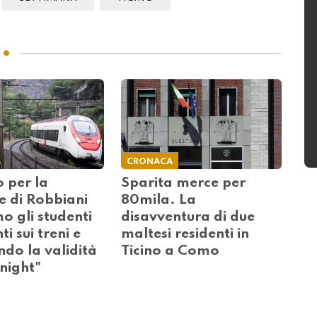
CRONACA
 per la
Sparita merce per
e di Robbiani
80mila. La
o gli studenti
disavventura di due
i sui treni e
maltesi residenti in
do la validità
Ticino a Como
night"