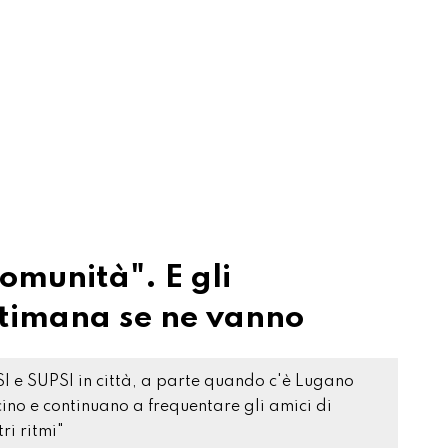
comunità". E gli
settimana se ne vanno
SI e SUPSI in città, a parte quando c'è Lugano
cino e continuano a frequentare gli amici di
ri ritmi"